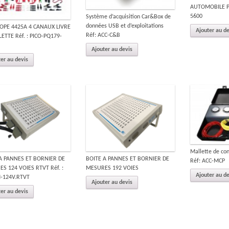
AUTOMOBILE PD
5600
Système d’acquisition Car&Box de
données USB et d’exploitations
OPE 4425A 4 CANAUX LIVRE
Ajouter au d
Réf: ACC-C&B
ETTE Réf. : PICO-PQ179-
Ajouter au devis
er au devis
Mallette de co
A PANNES ET BORNIER DE
BOITE A PANNES ET BORNIER DE
Réf: ACC-MCP
S 124 VOIES RTVT Réf. :
MESURES 192 VOIES
Ajouter au d
-124V.RTVT
Ajouter au devis
er au devis