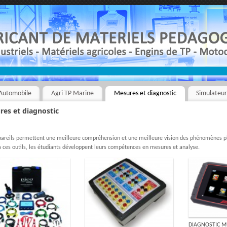
Automobile
Agri TP Marine
Mesures et diagnostic
Simulateu
res et diagnostic
areils permettent une meilleure compréhension et une meilleure vision des phénomènes phy
 ces outils, les étudiants développent leurs compétences en mesures et analyse.
DIAGNOSTIC 