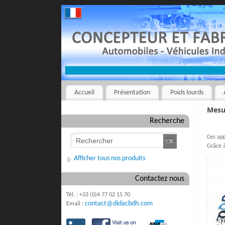
Accueil
Présentation
Poids lourds
Mesu
Recherche
Ces app
Grâce à
Afficher tous nos produits
Contactez nous
Tél. : +33 (0)4 77 02 15 70
contact@didacbdh.com
Email :