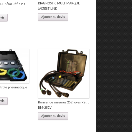
DIAGNOSTIC MULTIMARQUE
L 5600 Réf. : PDL-
JALTEST LINK
Ajouter au devis
evis
ntrôle pneumatique
evis
Bornier de mesures 252 voies Réf. :
BM-252V
Ajouter au devis