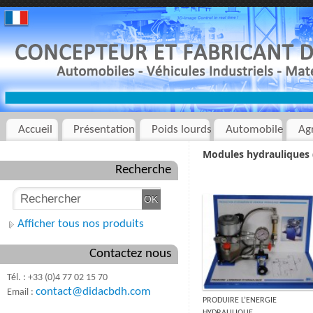
Accueil
Présentation
Poids lourds
Automobile
Ag
Modules hydrauliques (
Recherche
Afficher tous nos produits
Contactez nous
Tél. : +33 (0)4 77 02 15 70
contact@didacbdh.com
Email :
PRODUIRE L’ENERGIE
HYDRAULIQUE