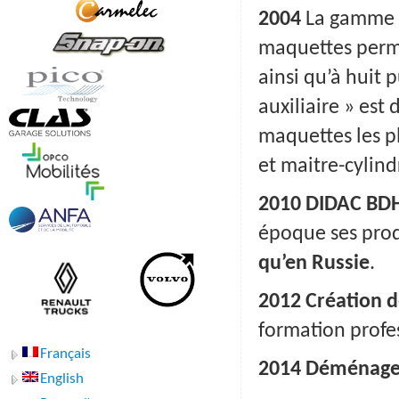
2004
La gamme e
maquettes perme
ainsi qu’à huit 
auxiliaire » est
maquettes les p
et maitre-cylind
2010 DIDAC BD
époque ses prod
qu’en Russie
.
2012 Création 
formation profe
Français
2014 Déménageme
English