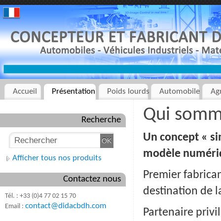
Accueil
Présentation
Poids lourds
Automobile
Ag
Qui somm
Recherche
Un concept « sim
modèle numéri
Afficher tous nos produits
Premier fabrica
Contactez nous
destination de 
Tél. : +33 (0)4 77 02 15 70
contact@didacbdh.com
Email :
Partenaire privi