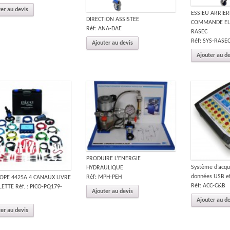
er au devis
ESSIEU ARRIER
DIRECTION ASSISTEE
COMMANDE EL
Réf: ANA-DAE
RASEC
Réf: SYS-RASE
Ajouter au devis
Ajouter au d
PRODUIRE L’ENERGIE
Système d’acqu
HYDRAULIQUE
données USB et
Réf: MPH-PEH
OPE 4425A 4 CANAUX LIVRE
Réf: ACC-C&B
ETTE Réf. : PICO-PQ179-
Ajouter au devis
Ajouter au d
er au devis