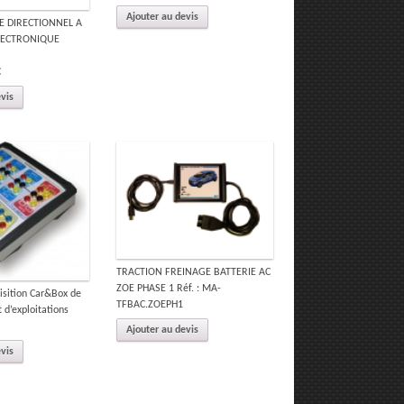
Ajouter au devis
E DIRECTIONNEL A
ECTRONIQUE
C
evis
TRACTION FREINAGE BATTERIE AC
ZOE PHASE 1 Réf. : MA-
isition Car&Box de
TFBAC.ZOEPH1
 d’exploitations
Ajouter au devis
evis