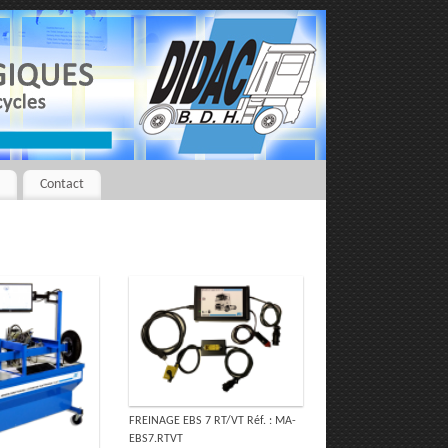
r
Contact
FREINAGE EBS 7 RT/VT Réf. : MA-
EBS7.RTVT