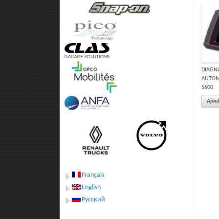
DIAGN
AUTOMO
5600
Ajout
Français
English
Русский