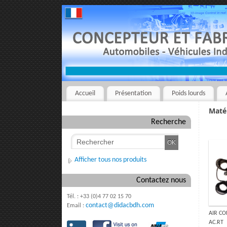
Accueil
Présentation
Poids lourds
Matér
Recherche
Afficher tous nos produits
Contactez nous
Tél. : +33 (0)4 77 02 15 70
contact@didacbdh.com
Email :
AIR CO
AC.RT