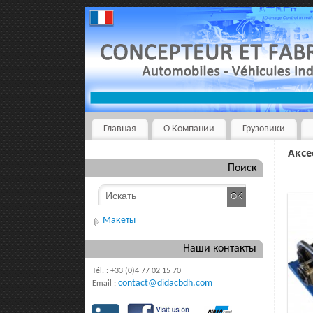
Главная
О Компании
Грузовики
Аксе
Поиск
Макеты
Наши контакты
Tél. : +33 (0)4 77 02 15 70
contact@didacbdh.com
Email :